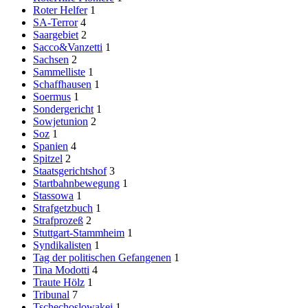
Roter Helfer
1
SA-Terror
4
Saargebiet
2
Sacco&Vanzetti
1
Sachsen
2
Sammelliste
1
Schaffhausen
1
Soermus
1
Sondergericht
1
Sowjetunion
2
Soz
1
Spanien
4
Spitzel
2
Staatsgerichtshof
3
Startbahnbewegung
1
Stassowa
1
Strafgetzbuch
1
Strafprozeß
2
Stuttgart-Stammheim
1
Syndikalisten
1
Tag der politischen Gefangenen
1
Tina Modotti
4
Traute Hölz
1
Tribunal
7
Tschechoslowakei
1