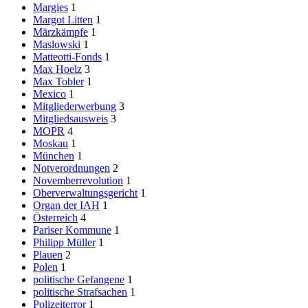
Margies
1
Margot Litten
1
Märzkämpfe
1
Maslowski
1
Matteotti-Fonds
1
Max Hoelz
3
Max Tobler
1
Mexico
1
Mitgliederwerbung
3
Mitgliedsausweis
3
MOPR
4
Moskau
1
München
1
Notverordnungen
2
Novemberrevolution
1
Oberverwaltungsgericht
1
Organ der IAH
1
Österreich
4
Pariser Kommune
1
Philipp Müller
1
Plauen
2
Polen
1
politische Gefangene
1
politische Strafsachen
1
Polizeiterror
1