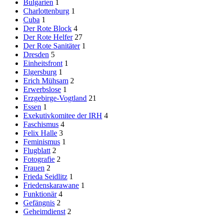
Bulgarien
1
Charlottenburg
1
Cuba
1
Der Rote Block
4
Der Rote Helfer
27
Der Rote Sanitäter
1
Dresden
5
Einheitsfront
1
Elgersburg
1
Erich Mühsam
2
Erwerbslose
1
Erzgebirge-Vogtland
21
Essen
1
Exekutivkomitee der IRH
4
Faschismus
4
Felix Halle
3
Feminismus
1
Flugblatt
2
Fotografie
2
Frauen
2
Frieda Seidlitz
1
Friedenskarawane
1
Funktionär
4
Gefängnis
2
Geheimdienst
2