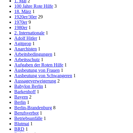
1. Mai
2
100 Jahre Rote Hilfe
3
18. März
1
1920er/30er
29
1970er
9
1980er
1
2. Internationale
1
Adolf Hitler
1
Agitprop
1
Anarchisten
1
Arbeitsbedingungen
1
Arbeitsschutz
1
Aufgaben der Roten Hilfe
1
Ausbeutung von Frauen
1
Ausbeutung von Schwangeren
1
Aussageverweigerung
2
Babylon Berlin
1
Barkenhoff
1
Bayern
2
Berlin
1
Berlin-Brandenburg
8
Berufsverbot
1
Betriebsunfälle
1
Blutmai
1
BRD
1