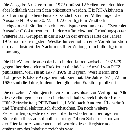
Die Ausgabe Nr. 2 vom Juni 1972 umfasst 12 Seiten, von den hier
aber lediglich vier im Scan präsentiert werden. Die RH-Aktivisten
aus Hamburg haben damals zusätzlich zu ihren Mitteilungen die
Ausgabe Nr. 9 vom 30. Mai 1972 der rh_stern Westberlin
nachgedruckt. Sie findet sich hier entsprechend unter den "Zentralen
Ausgaben" dokumentiert. In der Aufbruchs- und Gründungsphase
weiterer RH-Gruppen in der BRD in der ersten Hälfte des Jahres
1972 nahm die rh_stern Westberlin vermutlich eine Vorbildfunktion
ein, das illustriert der Nachdruck ihrer Zeitung durch die rh_stern
Hamburg
Die RHeV konnte auch deshalb in den Jahren zwischen 1973-79
gegenüber den anderen Fraktionen die höchste Anzahl von RHZ
publizieren, weil sie ab 1977–1979 in Bayern, West-Berlin und
Köln jeweils lokale Ausgaben publiziert hat. Die Jahre 1971, 72 und
1980 sind die Jahre, in denen lediglich eine Fraktion publiziert hat.
Die einzelnen Zeitungen stehen zum Download zur Verfügung. Alle
diese Zeitungen lassen sich in einem Inhaltsverzeichnis der Rote
Hilfe Zeitschriften( PDF-Datei, 1,1 Mb) nach Autoren, Überschrift
und Untertitel elektronisch durchsuchen. Da noch weitere
Zeitschriftenprojekte existieren, die direkt oder im übertragenen
Sinne dem linksradikal politisch rot gefärbten Solidaritätshorizont
der 70er Jahre zuzurechnen sind, wurde dieses Register noch
ergänzt um das Inhaltsverzeichnis von: