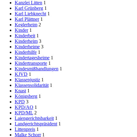
Kanzlei Litten
1
Karl Grünberg
1
Karl Liebknecht
1
Karl Plättner
1
Keglerheim
2
Kinder
1
Kinderbeit
1
Kinderheim
3
Kinderheime
3
Kinderhilfe
1
Kindertagesheime
1
Kindertransporte
1
Kindesmißhandlungen
1
KJVD
1
Klassenjustiz
1
Klassensolidarität
1
Knast
1
Königsberg
1
KPD
3
KPD/AO
1
KPD/ML
2
Laiengerichtsbarkeit
1
Landgerichtspräsident
1
Littenpreis
1
Malke Schorr
1