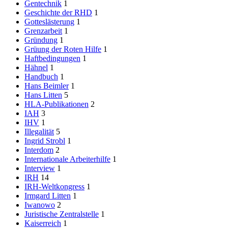
Gentechnik
1
Geschichte der RHD
1
Gotteslästerung
1
Grenzarbeit
1
Gründung
1
Grüung der Roten Hilfe
1
Haftbedingungen
1
Hähnel
1
Handbuch
1
Hans Beimler
1
Hans Litten
5
HLA-Publikationen
2
IAH
3
IHV
1
Illegalität
5
Ingrid Strobl
1
Interdom
2
Internationale Arbeiterhilfe
1
Interview
1
IRH
14
IRH-Weltkongress
1
Irmgard Litten
1
Iwanowo
2
Juristische Zentralstelle
1
Kaiserreich
1