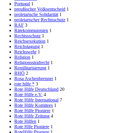
Portugal
1
preußischer Volksentscheid
1
proletarische Solidarität
1
proletarischer Rechtsschutz
1
RAF
3
Rätekommunisten
1
Rechtssschutz
1
Reichsexekution
1
Reichstagung
1
Reichswehr
1
Religion
1
Religionsstrafrecht
1
Remilitarisierung
1
RHÖ
2
Rosa Aschenbrenner
1
rote hilfe *
3
Rote Hilfe Deutschland
20
Rote Hilfe e.V.
4
Rote Hilfe International
7
Rote Hilfe Komitees
1
Rote Hilfe Pioniere
1
Rote Hilfe Zeitung
4
Rote Hilfen
1
Rote Hlfe Pioniere
1
RoteHilfe Pioniere
1