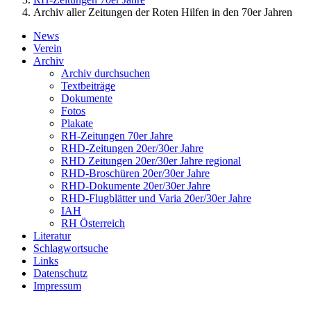
Archiv aller Zeitungen der Roten Hilfen in den 70er Jahren
News
Verein
Archiv
Archiv durchsuchen
Textbeiträge
Dokumente
Fotos
Plakate
RH-Zeitungen 70er Jahre
RHD-Zeitungen 20er/30er Jahre
RHD Zeitungen 20er/30er Jahre regional
RHD-Broschüren 20er/30er Jahre
RHD-Dokumente 20er/30er Jahre
RHD-Flugblätter und Varia 20er/30er Jahre
IAH
RH Österreich
Literatur
Schlagwortsuche
Links
Datenschutz
Impressum