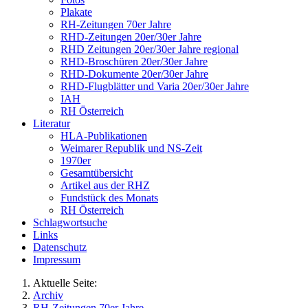
Plakate
RH-Zeitungen 70er Jahre
RHD-Zeitungen 20er/30er Jahre
RHD Zeitungen 20er/30er Jahre regional
RHD-Broschüren 20er/30er Jahre
RHD-Dokumente 20er/30er Jahre
RHD-Flugblätter und Varia 20er/30er Jahre
IAH
RH Österreich
Literatur
HLA-Publikationen
Weimarer Republik und NS-Zeit
1970er
Gesamtübersicht
Artikel aus der RHZ
Fundstück des Monats
RH Österreich
Schlagwortsuche
Links
Datenschutz
Impressum
Aktuelle Seite:
Archiv
RH-Zeitungen 70er Jahre